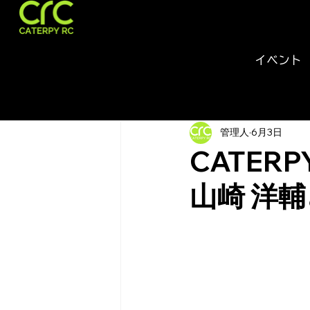
キャ
タピ
イベント
All Posts
NEWS
How 
ーRC
管理人
6月3日
CATER
山崎 洋