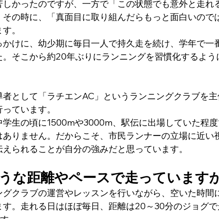
苦しかったのですが、一方で「この状態でも意外と走れ
。その時に、「真面目に取り組んだらもっと面白いので
ます。
っかけに、幼少期に毎日一人で持久走を続け、学年で一
た。そこから約20年ぶりにランニングを習慣化するよう
導者として「ラチエンAC」というランニングクラブを主
行っています。
学生の頃に1500mや3000m、駅伝に出場していた程
はありません。だからこそ、市民ランナーの立場に近い
伝えられることが自分の強みだと思っています。
うな距離やペースで走っています
ングクラブの運営やレッスンを行いながら、空いた時間
す。走れる日はほぼ毎日、距離は20～30分のジョグ