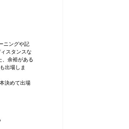
レーニングや記
ディスタンスな
た、余裕がある
にも出場しま
1本決めて出場
。
？