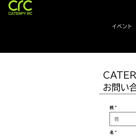
キャ
タピ
イベント
ーRC
CATE
お問い
姓
名