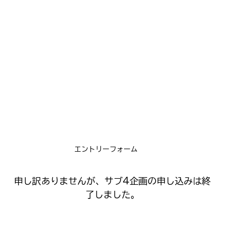
エントリーフォーム
申し訳ありませんが、サブ4企画の申し込みは終
了しました。