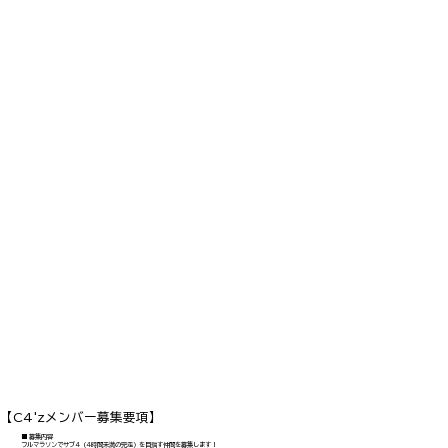
【C4'zメンバー募集要項】
■ 募集内容
フルマラソンでサブ4（4時間未満の完走）を目指す仲間を募集します！