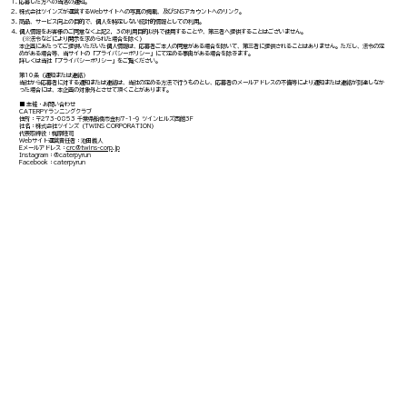
応募した方への当落の通知。
株式会社ツインズが運営するWebサイトへの写真の掲載、及びSNSアカウントへのリンク。
商品、サービス向上の目的で、個人を特定しない統計的情報としての利用。
個人情報をお客様のご同意なく上記2，3の利用目的以外で使用することや、第三者へ提供することはございません。
（※法令などにより開示を求められた場合を除く）
本企画にあたってご提供いただいた個人情報は、応募者ご本人の同意がある場合を除いて、第三者に提供されることはありません。ただし、法令の定
めがある場合等、当サイトの「プライバシーポリシー」にて定める事由がある場合を除きます。
詳しくは当社「プライバシーポリシー」をご覧ください。
第10条（通知または連絡）
当社から応募者に対する通知または連絡は、当社の定める方法で行うものとし、応募者のメールアドレスの不備等により通知または連絡が到達しなか
った場合には、本企画の対象外とさせて頂くことがあります。
■ 主催・お問い合わせ
CATERPYランニングクラブ
住所：〒273-0853 千葉県船橋市金杉7-1-9 ツインヒルズ西館3F
社名：株式会社ツインズ（TWINS CORPORATION）
代表取締役：梶原隆司
Webサイト運営責任者：池田義人
Eメールアドレス：
crc@twins-corp.jp
Instagram：@caterpyrun
Facebook：caterpyrun