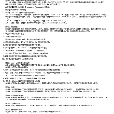
第3条（写真・動画の撮影および使用に関する同意について）
イベント当日は、記録および広報活動を目的として、主催者（CATERPYランニングクラブ）により写真や動画の撮影を行う場合がございます。
撮影された写真・動画は、以下の用途に使用させていただく場合がございます。
主催者が運営する公式SNS（Instagram、Facebook、Xなど）
主催者のWebサイトへの掲載
その他、イベントに関する広報・記録媒体
また、イベント参加者がご自身で撮影・投稿された写真や動画についても、イベントに関連する内容であり、かつ公にSNS等で公開されている場合、
主催者はその投稿内容を引用・転載し、上記と同様の用途で使用させていただくことがあります（ただし、誤解を招く形での使用や改変は行いませ
ん）。
イベントにご参加いただくことにより、上記内容にご同意いただいたものとみなします。
万が一、撮影・掲載・引用等を希望されない場合は、当日スタッフまでお申し出ください。
第4条（禁止事項）
本企画への応募に際しては、以下の行為を禁止します。当社は、応募者が以下に該当する行為を行ったと判断した場合には、事前に通知することな
く、本企画から当該応募者を対象外としたり、又はその投稿データを一次的に非掲載とし若しくは削除することがあります。
本企画の運営を妨げる行為
本規約に違反する行為
第三者に迷惑、不利益、損害、または不快感を与える行為
第三者を誹謗中傷し、またはその名誉もしくは信用を害する行為
第三者の著作権その他の知的財産権を侵害する行為
第三者の財産、プライバシーもしくは肖像権を侵害する行為
営利を目的とした情報提供、広告宣伝もしくは勧誘行為
公序良俗に反する(残虐、差別、わいせつな内容での応募)行為
応募に使用するSNSの利用規約その他各規定に違反する行為
その他当社が相当でないと判断する行為​
第5条（本サービスの提供の停止等）
あると判断した場合、応募者に事前に通知することなく本企画を中断または中止することがあります。
当社は、以下のいずれかの事由が
本サービス実施にかかるコンピュータシステムの保守点検または更新を行う場合
地震、落雷、火災、停電または天災などの不可抗力により、本企画の実施が困難となった場合
コンピュータまたは通信回線等が事故により停止した場合
応募に使用するSNSのサービスが中断または中止した場合
その他、当社が本企画の実施を困難と判断した場合
当社は、前項による本企画の中断または中止により、応募者が被った不利益または損害について、一切の責任を負わないものとします。
第6条（免責）
当社は、本企画に関連して生じた応募者の損害について、当社の故意または重大な過失がない限り、一切の責任を負わないものとします。
当社は、本企画に関連して生じた応募者間または応募者と第三者の間におけるトラブルについて一切の責任を負わないものとします。
第7条（企画内容の変更等）
当社は、応募者に予告することなく、本企画の内容の一部または全部を変更し、もしくは本サービスの提供を中止することがあります。当社は、これ
によって応募者に生じた損害について一切の責任を負いません。
第8条（本規約の変更）
当社は、必要と判断した場合には、参加者に予告することなく、本規約及び、期間、特典等を変更することができるものとします。
第9条（個人情報の取扱い）
本企画にあたってご提供いただいた個人情報は、以下の目的でのみ使用いたします。