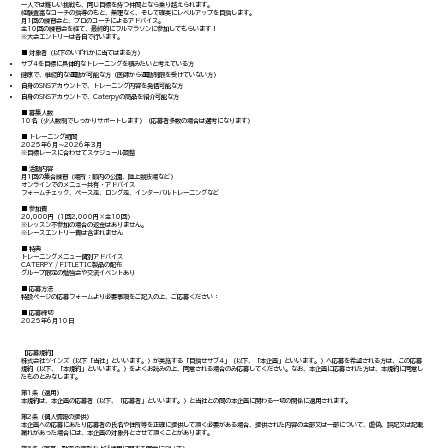
一人では難しい挑戦も、同じ目標を持つ仲間となら乗り越えられます。
経験豊富なコーチの指導のもと、無理なく、そして確実にレベルアップを目指します。
月1回の練習会と、プロのコーチによるアドバイス。
全10回の練習会を経て、最終的にフルマラソンに参加してもらいます！
※大会エントリーは各自で行います。
■ 対象者（以下のいずれかに当てはまる方）
サブ4を目標に具体的なトレーニングを積みたいと考えている方
健康で、継続的な運動が可能な方（医師から運動制限を受けていない方）
自身のSNSアカウントで、トレーニング内容を発信可能な方
自身のSNSアカウントで、Caterpyの商品を紹介可能な方
■ 募集人数
10名（少人数制でしっかりサポートします）（応募者多数の場合は選考になります）
■ トレーニング期間
2025年6月～2026年３月
※目標レースに合わせてスケジュール調整
■ 活動内容
月1回の集合練習（場所：都内の公園、陸上競技場など）
オンラインでのメニュー共有・アドバイス
フォームチェック、ペース走、ロング走、インターバルトレーニングなど
■ 参加費
20,000円（1回2,000円×全10回）
※レッスン不参加の場合の返金はありません。
※レースエントリー費は含まれません
■ 特典
トレーニングメニュー個別アドバイス
CATERPY / FITLETIC製品の配布
グループ限定の勉強会や交流イベントあり
■ 応募方法
特設ページの応募フォームより必要事項をご記入の上、ご応募ください：
■ 応募締切
2025年6月10日
【応募規約】
株式会社ツインズ（以下「当社」といいます。）が実施する「目指せサブ4」（以下、「本企画」といいます。）へ応募を希望される方は、この応募
規約（以下、「本規約」といいます。）をよくお読みの上、同意される場合のみ応募してください。なお、本企画に応募された方は、本規約に同意し
たものとみなします。
​第1条（適用）
本規約は、本企画の応募者（以下、「応募者」といいます。）と当社との間の本企画に関わる一切の関係に適用されます。
第2条（個人情報の提供）
本企画への応募にあたり応募者の氏名や住所等を正確に提供して頂く必要がある場合、提供された内容の全部又は一部について、虚偽、誤記又は記載
漏れがあった場合には、本企画の対象外とさせて頂くことがあります。