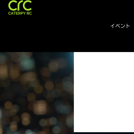
キャ
タピ
イベント
ーRC