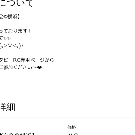
について
会@横浜】
っております！
️✨️
>▽<｡)ﾉ
タピーRC専用ページから
ご参加ください〜❤️
詳細
価格