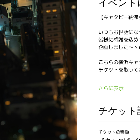
イベント
【キャタピー納涼
いつもお世話にな
皆様に感謝を込めて✨
企画しました〜ヽ(｡
こちらの横浜キャ
チケットを取って
さらに表示
チケット
チケットの種類