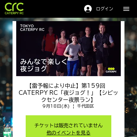
キャタピーRC
ログイン
【雷予報により中止】第159回
CATERPY RC「夜ジョグ！」【シビッ
クセンター夜景ラン】
9月18日(水)
  |  
千代田区
チケットは販売されていません
他のイベントを見る