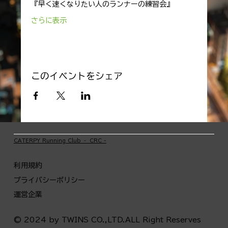
『早く速くなりたい人のランナーの練習会』
さらに表示
このイベントをシェア
​CATERPY Running Club ‐ CRC -
利用規約
プライバシーポリシー
運営企業
© 2024 by TWINS CO.,LTD.ALL Right Reserves