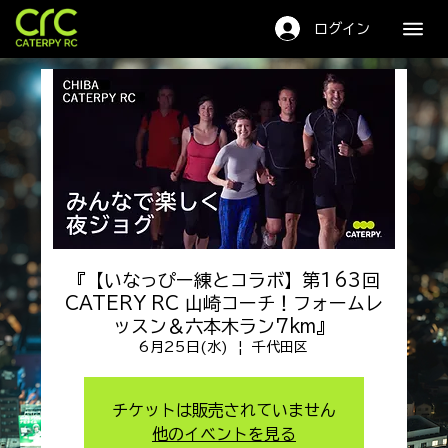
キャタピーRC
ログイン
『【いなっぴー練とコラボ】第163回
CATERY RC 山崎コーチ！フォームレ
ッスン＆六本木ラン7km』
6月25日(水)
  |  
千代田区
チケットは販売されていません
他のイベントを見る