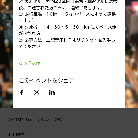
② 実施場所　都内23区内（集合・練習場所は選考
後、当選された方のみにご連絡いたします）
③ 走行距離　10㎞～15㎞（ペースによって調整
します）
④ 対象者　　4：30～5：30／kmにてペース走
が可能な方
⑤ 応募方法　上記専用ＨＰよりチケットを入手し
てください
さらに表示
このイベントをシェア
​CATERPY Running Club ‐ CRC -
利用規約