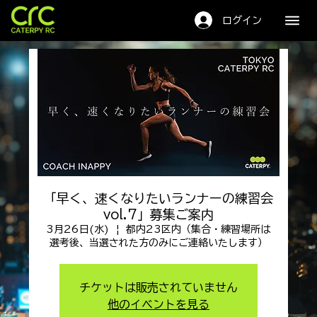
キャタピーRC
ログイン
「早く、速くなりたいランナーの練習会
vol.7」募集ご案内
3月26日(水)
  |  
都内23区内（集合・練習場所は
選考後、当選された方のみにご連絡いたします）
チケットは販売されていません
他のイベントを見る