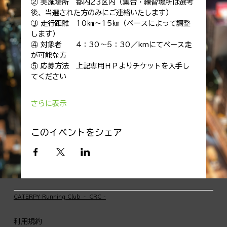
② 実施場所　都内23区内（集合・練習場所は選考
後、当選された方のみにご連絡いたします）
③ 走行距離　10㎞～15㎞（ペースによって調整
します）
④ 対象者　　4：30～5：30／kmにてペース走
が可能な方
⑤ 応募方法　上記専用ＨＰよりチケットを入手し
てください
さらに表示
このイベントをシェア
​CATERPY Running Club ‐ CRC -
利用規約