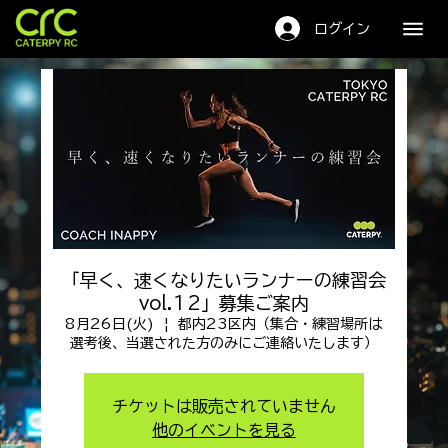
キャタピーRC
ログイン
「早く、速くなりたいランナーの練習会
vol.12」募集ご案内
8月26日(火)
  |  
都内23区内（集合・練習場所は
選考後、当選された方のみにご連絡いたします）
チケットは販売されていません
他のイベントを見る