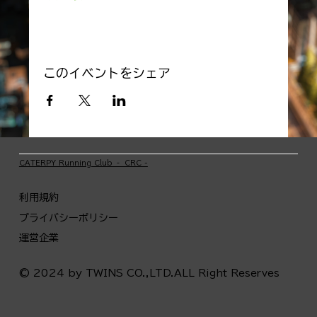
このイベントをシェア
​CATERPY Running Club ‐ CRC -
利用規約
プライバシーポリシー
運営企業
© 2024 by TWINS CO.,LTD.ALL Right Reserves