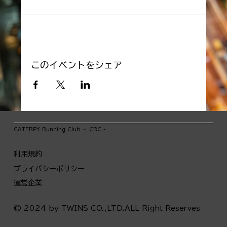
このイベントをシェア
​CATERPY Running Club ‐ CRC -
利用規約
プライバシーポリシー
運営企業
© 2024 by TWINS CO.,LTD.ALL Right Reserves