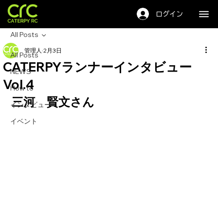
キャタピーRC
ログイン
All Posts
管理人
2月3日
All Posts
CATERPYランナーインタビュー
NEWS
Vol.4
How to
三河　賢文さん
インタビュー
イベント