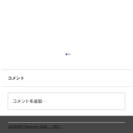
コメント
コメントを追加…
CATERPYランナーインタビュー Vol.3
​CATERPY Running Club ‐ CRC -