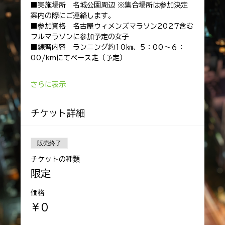
■実施場所　名城公園周辺 ※集合場所は参加決定
案内の際にご連絡します。
■参加資格　名古屋ウィメンズマラソン2027含む
フルマラソンに参加予定の女子
■練習内容　ランニング約10㎞、5：00～６：
00/kmにてペース走（予定）　
さらに表示
チケット詳細
販売終了
チケットの種類
限定
価格
￥0